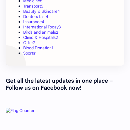
Medicine
5
Transport
5
Beauty & Skincare
4
Doctors List
4
Insurance
4
International Today
3
Birds and animals
2
Clinic & Hospitals
2
Offer
2
Blood Donation
1
Sports
1
Get all the latest updates in one place –
Follow us on Facebook now!