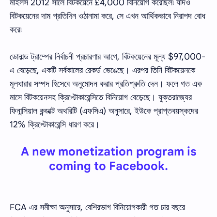
মাইলস 2012 সালে বিটকয়েনে £4,000 বিনিয়োগ করেছিল৷ যদিও
বিটকয়েনের দাম প্রতিদিন ওঠানামা করে, সে এখন আর্থিকভাবে নিরাপদ বোধ
করে৷
ডোনাল্ড ট্রাম্পের নির্বাচনী প্রচারণার আগে, বিটকয়েনের মূল্য $97,000-
এ বেড়েছে, একটি সর্বকালের রেকর্ড ভেঙেছে। এরপর তিনি বিটকয়েনকে
মূলধারার সম্পদ হিসেবে অনুমোদন করার প্রতিশ্রুতি দেন। ফলে গত এক
মাসে বিটকয়েনসহ ক্রিপ্টোকারেন্সিতে বিনিয়োগ বেড়েছে। যুক্তরাজ্যের
ফিনান্সিয়াল কন্ডাক্ট অথরিটি (এফসিএ) অনুসারে, ইউকে প্রাপ্তবয়স্কদের
12% ক্রিপ্টোকারেন্সি ধারণ করে।
A new monetization program is
coming to Facebook.
FCA এর সমীক্ষা অনুসারে, বেশিরভাগ বিনিয়োগকারী গত চার বছরে