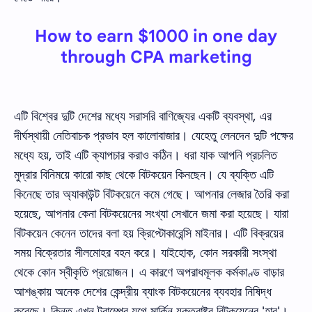
How to earn $1000 in one day
through CPA marketing
এটি বিশ্বের দুটি দেশের মধ্যে সরাসরি বাণিজ্যের একটি ব্যবস্থা, এর
দীর্ঘস্থায়ী নেতিবাচক প্রভাব হল কালোবাজার। যেহেতু লেনদেন দুটি পক্ষের
মধ্যে হয়, তাই এটি ক্যাপচার করাও কঠিন। ধরা যাক আপনি প্রচলিত
মুদ্রার বিনিময়ে কারো কাছ থেকে বিটকয়েন কিনছেন। যে ব্যক্তি এটি
কিনেছে তার অ্যাকাউন্ট বিটকয়েনে কমে গেছে। আপনার লেজার তৈরি করা
হয়েছে, আপনার কেনা বিটকয়েনের সংখ্যা সেখানে জমা করা হয়েছে। যারা
বিটকয়েন কেনেন তাদের বলা হয় ক্রিপ্টোকারেন্সি মাইনার। এটি বিক্রয়ের
সময় বিক্রেতার সীলমোহর বহন করে। যাইহোক, কোন সরকারী সংস্থা
থেকে কোন স্বীকৃতি প্রয়োজন। এ কারণে অপরাধমূলক কর্মকাণ্ড বাড়ার
আশঙ্কায় অনেক দেশের কেন্দ্রীয় ব্যাংক বিটকয়েনের ব্যবহার নিষিদ্ধ
করেছে। কিন্তু এখন ট্রাম্পের যুগে মার্কিন যুক্তরাষ্ট্র বিটকয়েনের 'হাব'।