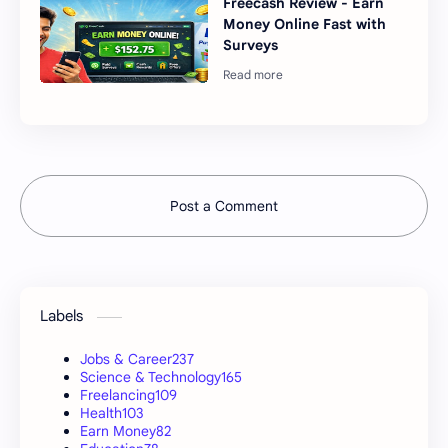
Freecash Review - Earn
Money Online Fast with
Surveys
Post a Comment
Labels
Jobs & Career
237
Science & Technology
165
Freelancing
109
Health
103
Earn Money
82