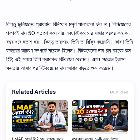
কিন্তু জুলিয়ানের প্রাথমিক বিনিয়োগ মসৃণ পালতোলা ছিল না। বিনিয়োগের
পরপরই দাম 50 শতাংশ কমে যায় এবং বিটকয়েনের বাজার পরপর কয়েক
বছর ধরে হতাশ হয়। কিন্তু তারপরও তিনি তা বিক্রি করেননি। কারণ তিনি
বাজারের আচরণ সম্পর্কে সচেতন ছিলেন। বিটকয়েনের দাম চার বছরের কম
হিট; এই সময়ে তিনি ক্রমাগত বিটকয়েন কেনেন। এখন ডোনাল্ড ট্রাম্প
ক্ষমতায় আসার পর বিটকয়েনের দাম আবার বাড়তে শুরু করেছে।
Related Articles
Must Read
LMAF কোর্স কি? কেন বাড়ছে সবার
ঘরে বসে আয়ের ২০টি সেরা উপায় |