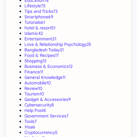
Education
78
Lifestyle
75
Tips and Tricks
73
Smartphone
69
Tutorials
61
hotel & resort
51
Islamic
42
Entertainment
31
Love & Relationship Psychology
25
Bangladesh Today
21
Food & Recipes
17
Shopping
13
Business & Economics
12
Finance
11
General Knowledge
11
Automobile
10
Review
10
Tourism
10
Gadget & Accessories
9
Cybersecurity
8
Help Post
8
Government Services
7
Tools
7
Visa
6
Cryptocurrency
5