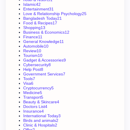
Islamic
42
Entertainment
31
Love & Relationship Psychology
25
Bangladesh Today
21
Food & Recipes
17
Shopping
13
Business & Economics
12
Finance
11
General Knowledge
11
Automobile
10
Review
10
Tourism
10
Gadget & Accessories
9
Cybersecurity
8
Help Post
8
Government Services
7
Tools
7
Visa
6
Cryptocurrency
5
Medicine
5
Transport
5
Beauty & Skincare
4
Doctors List
4
Insurance
4
International Today
3
Birds and animals
2
Clinic & Hospitals
2
Offer
2