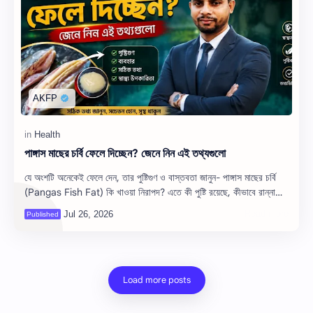
পাঙ্গাস মাছের চর্বি ফেলে দিচ্ছেন? জেনে নিন এই তথ্যগুলো
যে অংশটি অনেকেই ফেলে দেন, তার পুষ্টিগুণ ও বাস্তবতা জানুন- পাঙ্গাস মাছের চর্বি
(Pangas Fish Fat) কি খাওয়া নিরাপদ? এতে কী পুষ্টি রয়েছে, কীভাবে রান্না…