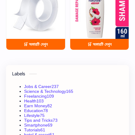
🛒 অফারটি দেখুন
🛒 অফারটি দেখুন
Labels
Jobs & Career
237
Science & Technology
165
Freelancing
109
Health
103
Earn Money
82
Education
78
Lifestyle
75
Tips and Tricks
73
Smartphone
69
Tutorials
61
hotel & resort
51