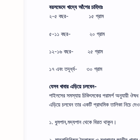
বয়সভেদে
খাদ্যে
আঁশের
চাহিদাঃ
২
-
৫
বছর-
১৫
গ্রাম
৫
-
১১
বছর-
২০
গ্রাম
১২
-
১৬
বছর-
২৫
গ্রাম
১৭
এবং
তদূর্ধ্ব
-
৩০
গ্রাম
যেসব খাবার এড়িয়ে চলবেন-
পাইলসের
সমস্যায়
চিকিৎসকের
পরামর্শ
অনুযায়ী
ঔষধ
এড়িয়ে
চলবেন তার একটি প্রাথমিক তালিকা নিচে দে
১
.
ধুমপান
,
মদ্যপান
থেকে বিরত থাকুন।
২
.
মাত্রাতিরিক্ত
তৈলাক্ত ও
মশলাদার
জাতীয়
খাবার