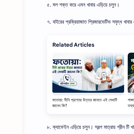
৫
.
মল
শক্ত
করে
এমন
খাবার
এড়িয়ে চলুন।
৭
.
বাইরের
প্রক্রিয়াজাত প্রিজারভেটিভ
সমৃদ্ধ
খাবার
Related Articles
ফতোয়া: দীনি প্রশ্নের উত্তর জানতে এই সেবাটি
পাঙ্
জানেন কি?
তথ্য
৮
.
ক্যাফেইন
এড়িয়ে
চলুন। স্বল্প
মাত্রায়
গ্রীন
টি
খ