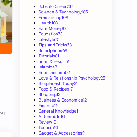
Jobs & Career
237
Science & Technology
165
Freelancing
109
Health
103
Earn Money
82
Education
78
Lifestyle
75
Tips and Tricks
73
Smartphone
69
Tutorials
61
hotel & resort
51
Islamic
42
Entertainment
31
Love & Relationship Psychology
25
Bangladesh Today
21
Food & Recipes
17
Shopping
13
Business & Economics
12
Finance
11
General Knowledge
11
ৎসা,
Automobile
10
Review
10
Tourism
10
Gadget & Accessories
9