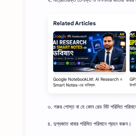
Related Articles
Google NotebookLM: AI Research ও
GPS
Smart Notes-এর ভবিষ্যৎ
উপস্
৩
.
গরুর
গোস্ত
বা
যে
কোন
রেড
মিট
পরিমিত
পরিমান
৪
.
দুগ্ধজাত
খাবার
পরিমিত পরিমানে গ্রহন করুন।