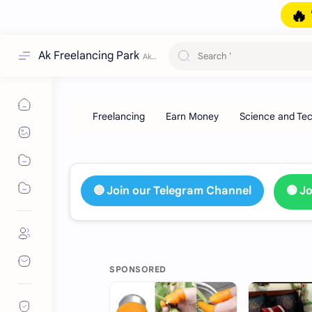
🔥 বিশেষ অফা
Ak Freelancing Park
🔵 Join our Telegram Channel
🟢 J
SPONSORED
HOT