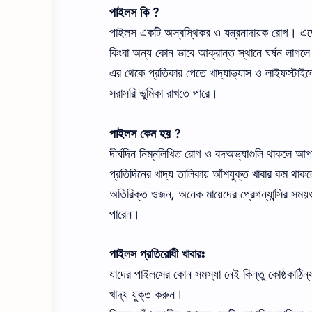
পাইলস কি ?
পাইলস
একটি অস্বস্থিকর ও যন্ত্রনাদায়ক রোগ।
এত
কিংবা অন্য কোন ভাবে আক্রান্ত স্থানে ঘর্ষন লাগলে
এর
থেকে
প্রতিকার
পেতে
খাদ্যাভ্যাস ও লাইফস্টাইলে
সরাসরি ভূমিকা রাখতে পারে।
পাইলস কেন হয় ?
দীর্ঘদিন নিম্নলিখিত রোগ ও বদঅভ্যাগুলি থাকলে আ
প্রতিদিনের
খাদ্য তালিকায়
আঁশযুক্ত খাবার
কম
থাকল
অতিরিক্ত ওজন,
অনেক
মায়েদের
প্রেগন্যান্সির
সময়
পারেন।
পাইলস প্রতিরোধী
খাবারঃ
যাদের
পাইলসের কোন
সমস্যা
নেই
কিন্তু
কোষ্ঠকাঠিন
খাদ্য
যুক্ত
করুন।