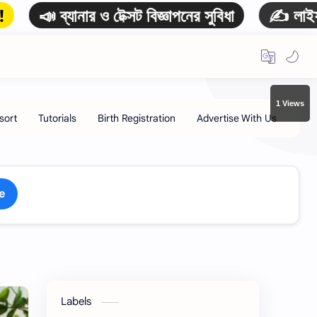
 ব্যানার ও টেক্সট বিজ্ঞাপনের সুবিধা
✍️ লাইফটাইম আর্
1 Views
e
Labels
HOT