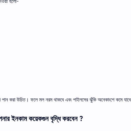
 দেওয়া হলো-
ি
পান
করা উচিত।
ফলে
মল
নরম
থাকবে
এবং
পাইলসের
ঝুঁকি
অনেকাংশে
কমে
যাব
নার ইনকাম কয়েকগুন বৃদ্ধি করবেন ?