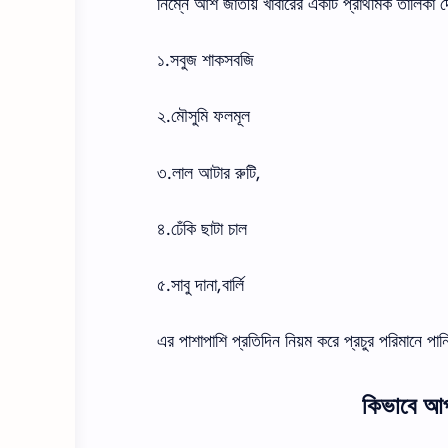
নিম্নে আঁশ জাতীয় খাবারের একটি প্রাথমিক তালিকা
১
.
সবুজ
শাকসবজি
২
.
মৌসুমি
ফলমূল
৩
.
লাল
আটার
রুটি
,
৪
.
ঢেঁকি
ছাটা
চাল
৫
.
সাবু
দানা
,
বার্লি
এর পাশাপাশি
প্রতিদিন নিয়ম করে
প্রচুর
পরিমানে
পান
কিভাবে আপ