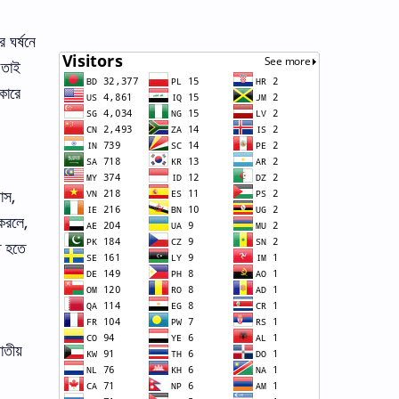
 ঘর্ষনে
 তাই
কারে
যাস
,
 করলে
,
ত হতে
াতীয়