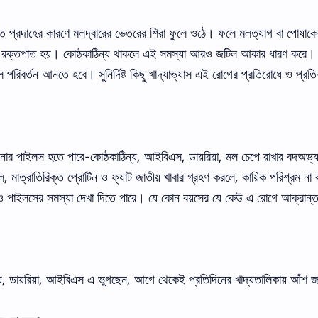
ে প্রদাহের কারণে
মলদ্বারের
ভেতরের
শিরা
ফুলে
ওঠে।
ফলে
মলত্যাগ বা পোষাকের
রক্তপাত হয়।
কোষ্ঠকাঠিন্য
থাকলে
এই
সমস্যা
আরও
জটিল আকার ধারণ করে।
 পরিবর্তন আনতে হবে। সুনির্দিষ্ট
কিছু
খাদ্যাভ্যাস এই রোগের প্রতিরোধে ও প্রতি
পনার পাইলস হতে পারে-
কোষ্ঠকাঠিন্য
,
আইবিএস
,
ডায়রিয়া
,
মল
চেপে
রাখার বদঅভ্
ে
,
মাত্রাতিরিক্ত
প্রোটিন
ও
ফ্যাট
জাতীয়
খাবার
গ্রহণ
করলে
,
কায়িক
পরিশ্রম
না
ও
পাইলসের
সমস্যা
দেখা
দিতে পারে। যে কোন বয়সের যে কেউ এ রোগে আক্রান্
্য, ডায়রিয়া, আইবিএস
এ
ভুগছেন
,
আগে
থেকেই
প্রতিদিনের
খাদ্যতালিকায় আঁশ
জ