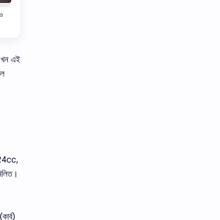
ও
 এখন এই
লে
124cc,
মিলিত।
কার্ব)