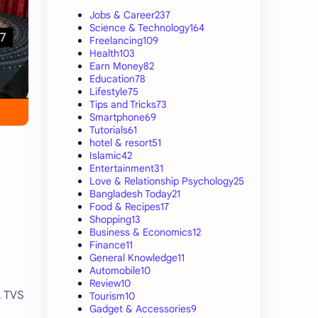
Jobs & Career
237
Science & Technology
164
Freelancing
109
Health
103
Earn Money
82
Education
78
Lifestyle
75
Tips and Tricks
73
Smartphone
69
Tutorials
61
hotel & resort
51
Islamic
42
Entertainment
31
Love & Relationship Psychology
25
Bangladesh Today
21
Food & Recipes
17
Shopping
13
Business & Economics
12
Finance
11
General Knowledge
11
Automobile
10
Review
10
, TVS
Tourism
10
Gadget & Accessories
9