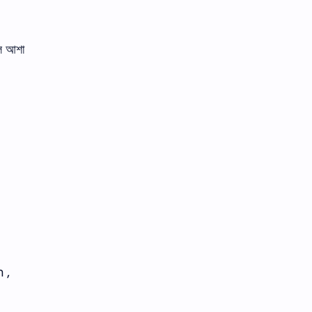
লে আশা
 ,