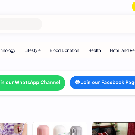
🔥 বিশেষ অ
oin our WhatsApp Channel
🔵 Join our Facebook Pag
HOT
HOT