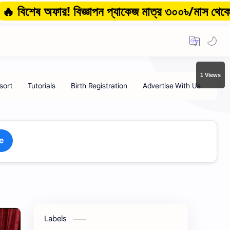
ফার! বিজ্ঞাপন প্যাকেজ মাত্র ৩০০৳/মাস থেকে শুরু!
1 Views
e
Labels
HOT