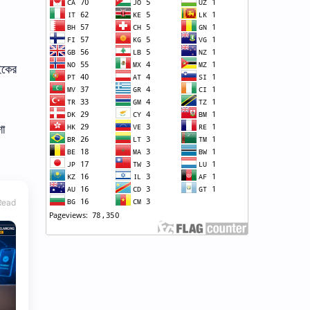
ইকের
শা
Read