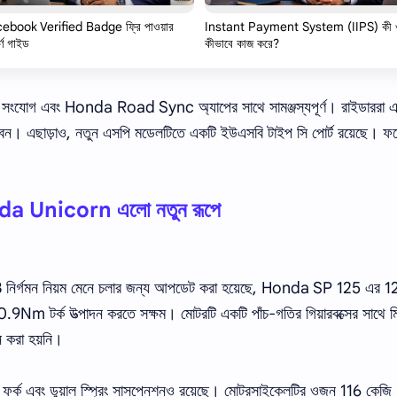
ebook Verified Badge ফ্রি পাওয়ার
Instant Payment System (IIPS) কী 
র্ণ গাইড
কীভাবে কাজ করে?
লুটুথ সংযোগ এবং Honda Road Sync অ্যাপের সাথে সামঞ্জস্যপূর্ণ। রাইডাররা
ে পারবেন। এছাড়াও, নতুন এসপি মডেলটিতে একটি ইউএসবি টাইপ সি পোর্ট রয়েছে। ফ
a Unicorn এলো নতুন রূপে
নির্গমন নিয়ম মেনে চলার জন্য আপডেট করা হয়েছে, Honda SP 125 এর 
9Nm টর্ক উত্পাদন করতে সক্ষম। মোটরটি একটি পাঁচ-গতির গিয়ারবক্সের সাথে 
তন করা হয়নি।
্ট ফর্ক এবং ডুয়াল স্প্রিং সাসপেনশনও রয়েছে। মোটরসাইকেলটির ওজন 116 কেজি (