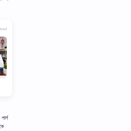
Read
পার্ল
িকে