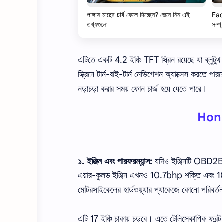
পাঙ্গাস মাছের চর্বি ফেলে দিচ্ছেন? জেনে নিন এই
Fac
তথ্যগুলো
সম্পূ
এটিতে একটি 4.2 ইঞ্চি TFT স্ক্রিন রয়েছে যা ব্
স্ক্রিনে টার্ন-বাই-টার্ন নেভিগেশন অ্যাক্সেস করত
নড়াচড়া করার সময় ফোন চার্জ হয়ে যেতে পারে।
Hond
১. ইঞ্জিন এবং পারফরম্যান্স:
যদিও ইঞ্জিনটি OBD2B 
এয়ার-কুলড ইঞ্জিন এখনও 10.7bhp শক্তি এবং 10.
মোটরসাইকেলের হার্ডওয়্যার প্যাকেজে কোনো পরিবর্
এটি 17 ইঞ্চি চাকায় চড়বে। এতে টেলিস্কোপিক ফ্রন