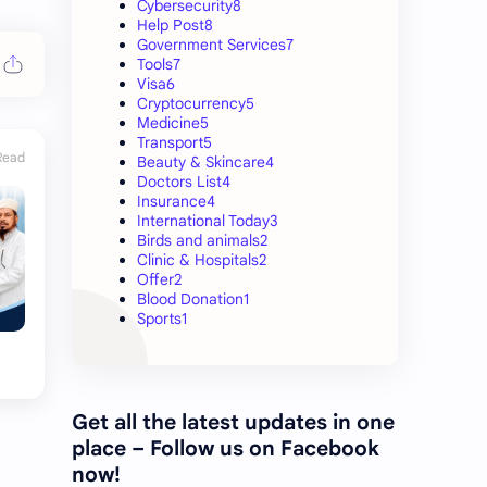
Cybersecurity
8
Help Post
8
Government Services
7
Tools
7
Visa
6
Cryptocurrency
5
Medicine
5
Transport
5
Read
Beauty & Skincare
4
Doctors List
4
Insurance
4
International Today
3
Birds and animals
2
Clinic & Hospitals
2
Offer
2
Blood Donation
1
Sports
1
Get all the latest updates in one
place – Follow us on Facebook
now!