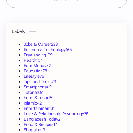
Labels
Jobs & Career
238
Science & Technology
165
Freelancing
109
Health
104
Earn Money
82
Education
78
Lifestyle
75
Tips and Tricks
73
Smartphone
69
Tutorials
61
hotel & resort
51
Islamic
42
Entertainment
31
Love & Relationship Psychology
25
Bangladesh Today
21
Food & Recipes
17
Shopping
13