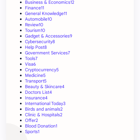
Business & Economics
12
Finance
11
General Knowledge
11
Automobile
10
Review
10
Tourism
10
Gadget & Accessories
9
Cybersecurity
8
Help Post
8
Government Services
7
Tools
7
Visa
6
Cryptocurrency
5
Medicine
5
Transport
5
Beauty & Skincare
4
Doctors List
4
Insurance
4
International Today
3
Birds and animals
2
Clinic & Hospitals
2
Offer
2
Blood Donation
1
Sports
1