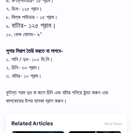
৬. কর্ণফ্লাওয়ার- ১৫ গ্রাম।
৭. ডিম- ১২৫ গ্রান।
৮. মিল্ক পাউডার - ১৫ গ্রাম।
বাটার- ১২৫ গ্রাম।
৯.
১০. কেক মোলড- ৯"
সুগার সিরাপ তৈরি করতে যা লাগবে-
১. পানি / দুধ- ১০০ মি.লি।
২. চিনি- ৩০ গ্রাম।
৩. বাটার- ১০ গ্রাম।
ফুটন্ত গরম দুধ বা জলে চিনি এবং বাটার গলিয়ে ঠান্ডা করুন এবং
কাপকেকের উপর হালকা ব্রাশ করুন।
Related Articles
Must Read