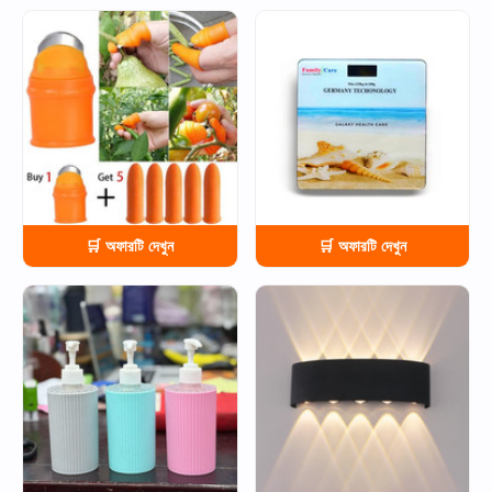
HOT
HOT
🛒 অফারটি দেখুন
🛒 অফারটি দেখুন
HOT
HOT