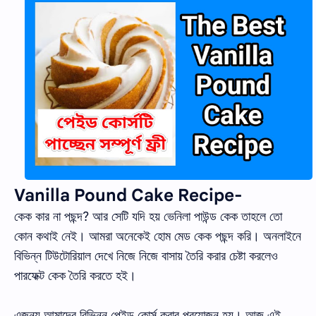
Vanilla Pound Cake Recipe-
কেক কার না পছন্দ? আর সেটি যদি হয় ভেনিলা পাউন্ড কেক তাহলে তো
কোন কথাই নেই। আমরা অনেকেই হোম মেড কেক পছন্দ করি। অনলাইনে
বিভিন্ন টিউটোরিয়াল দেখে নিজে নিজে বাসায় তৈরি করার চেষ্টা করলেও
পারফেক্ট কেক তৈরি করতে হই।
এজন্য আমাদের বিভিন্ন পেইড কোর্স করার প্রয়োজন হয়। আজ এই