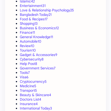
Islamic
42
Entertainment
31
Love & Relationship Psychology
25
Bangladesh Today
21
Food & Recipes
17
Shopping
13
Business & Economics
12
Finance
11
General Knowledge
11
Automobile
10
Review
10
Tourism
10
Gadget & Accessories
9
Cybersecurity
8
Help Post
8
Government Services
7
Tools
7
Visa
6
Cryptocurrency
5
Medicine
5
Transport
5
Beauty & Skincare
4
Doctors List
4
Insurance
4
International Today
3