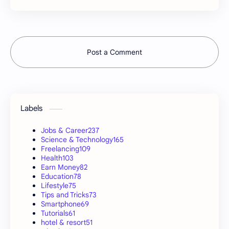
Post a Comment
Labels
Jobs & Career
237
Science & Technology
165
Freelancing
109
Health
103
Earn Money
82
Education
78
Lifestyle
75
Tips and Tricks
73
Smartphone
69
Tutorials
61
hotel & resort
51