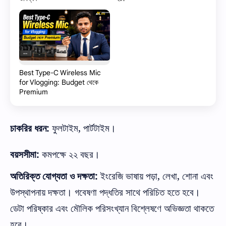
Best Type-C Wireless Mic
for Vlogging: Budget থেকে
Premium
:
,
চাকরির
ধরন
ফুলটাইম
পার্টটাইম।
:
বয়সসীমা
কমপক্ষে
২২
বছর।
:
,
,
অতিরিক্ত
যোগ্যতা
ও
দক্ষতা
ইংরেজি
ভাষায়
পড়া
লেখা
শোনা
এবং
উপস্থাপনায়
দক্ষতা।
গবেষণা
পদ্ধতির
সাথে
পরিচিত
হতে
হবে।
ডেটা
পরিষ্কার
এবং
মৌলিক
পরিসংখ্যান
বিশ্লেষণে
অভিজ্ঞতা
থাকতে
হবে।