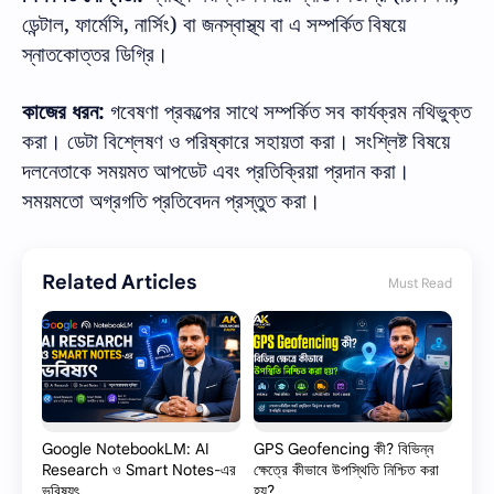
,
,
)
ডেন্টাল
ফার্মেসি
নার্সিং
বা
জনস্বাস্থ্য
বা
এ
সম্পর্কিত
বিষয়ে
স্নাতকোত্তর
ডিগ্রি।
:
কাজের
ধরন
গবেষণা
প্রকল্পের
সাথে
সম্পর্কিত
সব
কার্যক্রম
নথিভুক্ত
করা।
ডেটা
বিশ্লেষণ
ও
পরিষ্কারে
সহায়তা
করা।
সংশ্লিষ্ট
বিষয়ে
দলনেতাকে
সময়মত
আপডেট
এবং
প্রতিক্রিয়া
প্রদান
করা।
সময়মতো
অগ্রগতি
প্রতিবেদন
প্রস্তুত
করা।
Related Articles
Must Read
Google NotebookLM: AI
GPS Geofencing কী? বিভিন্ন
Research ও Smart Notes-এর
ক্ষেত্রে কীভাবে উপস্থিতি নিশ্চিত করা
ভবিষ্যৎ
হয়?