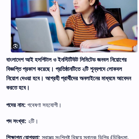
বাংলাদেশ
আই
হসপিটাল
ও
ইনস্টিটিউট
লিমিটেড
জনবল
নিয়োগের
বিজ্ঞপ্তি
প্রকাশ
করেছে।
প্রতিষ্ঠানটিতে
২টি
শূন্যপদে
লোকবল
নিয়োগ
দেওয়া
হবে।
আগ্রহী
প্রার্থীদের
অনলাইনের
মাধ্যমে
আবেদন
করতে
হবে।
:
পদের
নাম
গবেষণা
সহযোগী।
:
পদ
সংখ্যা
২টি।
:
(
,
শিক্ষাগত
যোগ্যতা
স্বাস্থ্য
সংশ্লিষ্ট
বিষয়ে
স্নাতক
ডিগ্রি
চিকিৎসা