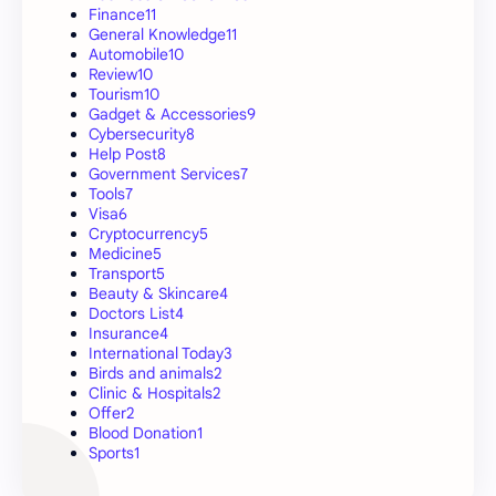
Finance
11
General Knowledge
11
Automobile
10
Review
10
Tourism
10
Gadget & Accessories
9
Cybersecurity
8
Help Post
8
Government Services
7
Tools
7
Visa
6
Cryptocurrency
5
Medicine
5
Transport
5
Beauty & Skincare
4
Doctors List
4
Insurance
4
International Today
3
Birds and animals
2
Clinic & Hospitals
2
Offer
2
Blood Donation
1
Sports
1