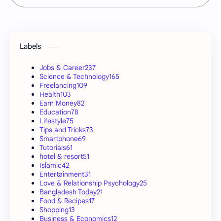
Labels
Jobs & Career
237
Science & Technology
165
Freelancing
109
Health
103
Earn Money
82
Education
78
Lifestyle
75
Tips and Tricks
73
Smartphone
69
Tutorials
61
hotel & resort
51
Islamic
42
Entertainment
31
Love & Relationship Psychology
25
Bangladesh Today
21
Food & Recipes
17
Shopping
13
Business & Economics
12