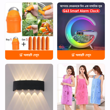
HOT
HOT
🛒 অফারটি দেখুন
🛒 অফারটি দেখুন
HOT
HOT