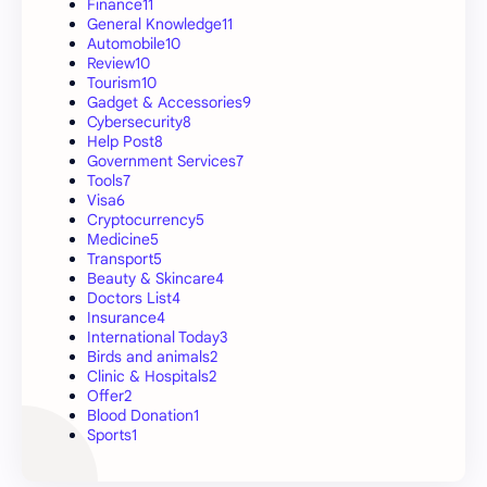
Finance
11
General Knowledge
11
Automobile
10
Review
10
Tourism
10
Gadget & Accessories
9
Cybersecurity
8
Help Post
8
Government Services
7
Tools
7
Visa
6
Cryptocurrency
5
Medicine
5
Transport
5
Beauty & Skincare
4
Doctors List
4
Insurance
4
International Today
3
Birds and animals
2
Clinic & Hospitals
2
Offer
2
Blood Donation
1
Sports
1