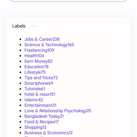
Labels
Jobs & Career
238
Science & Technology
165
Freelancing
109
Health
104
Earn Money
82
Education
78
Lifestyle
75
Tips and Tricks
73
Smartphone
69
Tutorials
61
hotel & resort
51
Islamic
42
Entertainment
31
Love & Relationship Psychology
25
Bangladesh Today
21
Food & Recipes
17
Shopping
13
Business & Economics
12