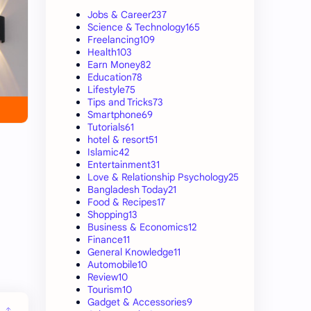
Jobs & Career
237
Science & Technology
165
Freelancing
109
Health
103
Earn Money
82
Education
78
Lifestyle
75
Tips and Tricks
73
Smartphone
69
Tutorials
61
hotel & resort
51
Islamic
42
Entertainment
31
Love & Relationship Psychology
25
Bangladesh Today
21
Food & Recipes
17
Shopping
13
Business & Economics
12
Finance
11
General Knowledge
11
Automobile
10
Review
10
Tourism
10
Gadget & Accessories
9