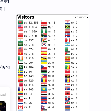
োকবল
বে।
 বিষয়ে
Read