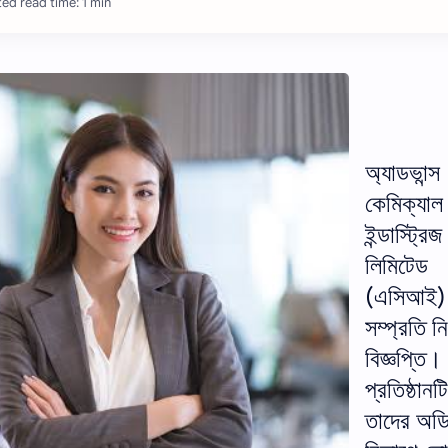
ed read time: 1 min
অ্যাডভান্স
কেমিক্যাল
ইন্ডাস্ট্রিজ
লিমিটেড
(এসিআই)
সম্প্রতি 
বিজ্ঞপ্তি।
প্রতিষ্ঠানটি
তাদের অড