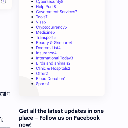
Cybersecurity
8
Help Post
8
Government Services
7
Tools
7
Visa
6
Cryptocurrency
5
Medicine
5
Transport
5
Beauty & Skincare
4
Doctors List
4
Insurance
4
International Today
3
Birds and animals
2
Clinic & Hospitals
2
Offer
2
Blood Donation
1
Sports
1
নিয়োগ
Get all the latest updates in one
place – Follow us on Facebook
িট
now!