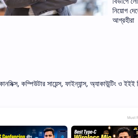
বিভাগে ল
নিয়োগ দে
আগ্রহীরা
কোনমিক্স, কম্পিউটার সায়েন্স, ফাইন্যান্স, অ্যাকাউন্টিং ও ইইই
Must 