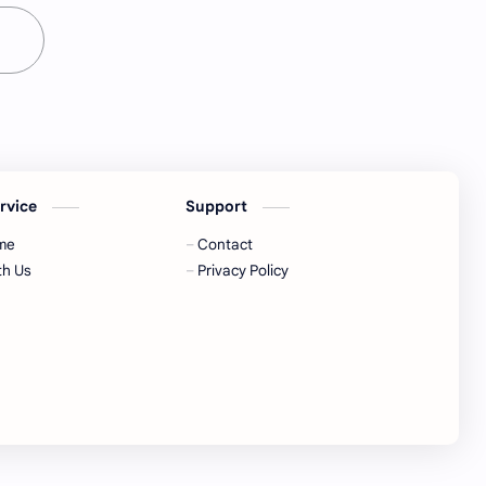
ervice
Support
me
Contact
th Us
Privacy Policy