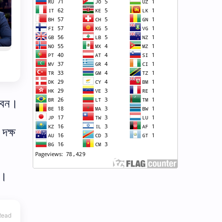
বেন।
দক্ষ
ে।
Read