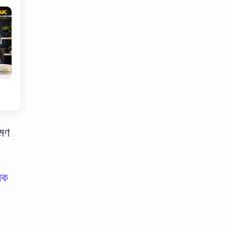
রমণ
িক